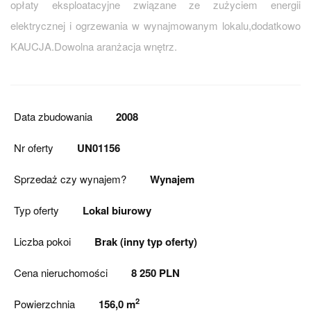
opłaty eksploatacyjne związane ze zużyciem energii
elektrycznej i ogrzewania w wynajmowanym lokalu,dodatkowo
KAUCJA.Dowolna aranżacja wnętrz.
Data zbudowania
2008
Nr oferty
UN01156
Sprzedaż czy wynajem?
Wynajem
Typ oferty
Lokal biurowy
Liczba pokoi
Brak (inny typ oferty)
Cena nieruchomości
8 250 PLN
2
Powierzchnia
156,0 m