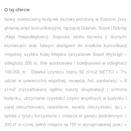
O tej ofercie
Nowy nowoczesny budynek biurowy położony w Sopocie, przy
głównej arteri komunikacyjnej, łączącej Gdańsk, Sopot i Gdynię
(Aleja Niepodległości). Sopocka strefa biznesu z licznymi
biurowcami oraz łatwym dostępem do środków komunikacji
miejskiej: szybka Kolej Miejska (przystanek Sopot Wyścigi) –
odległość 200 m, linie autobusowe i trolejbusowe w odległości
100-200 m . Stawka czynszu najmu 50 zł/m2 NETTO + 7%
udział w powierzchni wspólnej( recepcja, hol, sanitariaty) + 8
zł/m2 zryczałtowane ogólne koszty eksploatacji ( ochrona
budynku, utrzymanie czystości części wspólnych w budynku i
całej nieruchomości, oświetlenie, wywóz nieczystości, itp.) +
opłata z tytułu korzystania z miejsca w garażu podziemnym (
200 zł m-cznie, jedno miejsce na 100 m wynajmowanej pow.) +