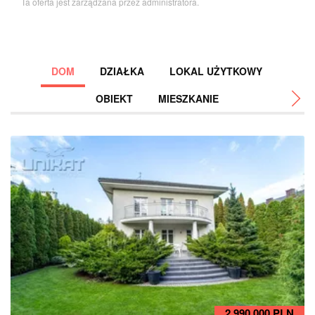
Ta oferta jest zarządzana przez administratora.
DOM
DZIAŁKA
LOKAL UŻYTKOWY
OBIEKT
MIESZKANIE
D
Da
2 990 000 PLN