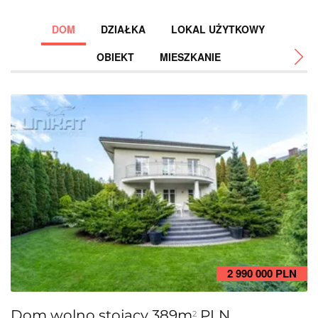
DOM
DZIAŁKA
LOKAL UŻYTKOWY
OBIEKT
MIESZKANIE
D
Da
2 990 000 PLN
Dom wolno stojący 389m
PLN
2