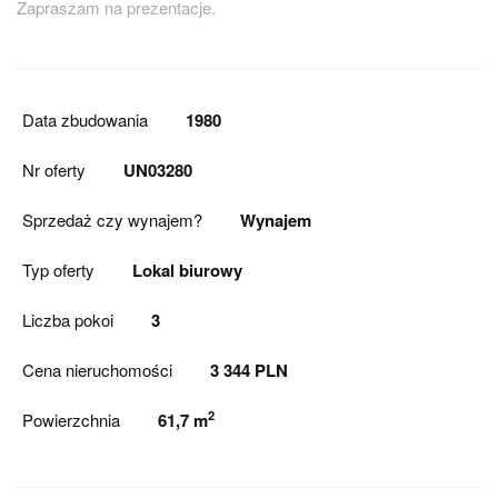
Zapraszam na prezentacje.
Data zbudowania
1980
Nr oferty
UN03280
Sprzedaż czy wynajem?
Wynajem
Typ oferty
Lokal biurowy
Liczba pokoi
3
Cena nieruchomości
3 344 PLN
2
Powierzchnia
61,7 m