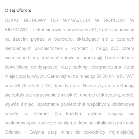
O tej ofercie
LOKAL BIUROWY DO WYNAJĘCIA W SOPOCIE W
BIUROWCU. Lokal biurowy o powierzchni 61,7 m2 usytuowany
na trzecim piętrze w biurowcu, składający się z czterech
niezależnych pomieszczeń + korytarz ( mogą być cztery
niezależne biura, możliwość dowolnej aranżacji), bardzo dobrze
doświetlony, do dyspozycji duży parking, nieograniczona liczba
miejsc postojowych. Cena najmu za miesiąc 54,20 zł/ m2+ VAT
oraz 36,78 zł/m2 + VAT koszty stałe. Na koszty stałe składają
się opłaty za: ogrzewanie (miejskie), energię elektryczną, wodę,
wywóz śmieci, sprzątanie powierzchni wspólnych, dodatkowe
koszty za Internet. Na każdym piętrze znajduję się
ogólnodostępne zaplecze sanitarne. Idealna lokalizacja na trasie
Gdańsk - Gdynia parę minut do obwodnicy trójmiejskiej.